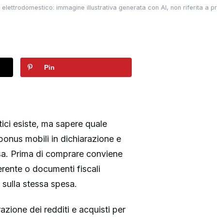
 elettrodomestico: immagine illustrativa generata con AI, non riferita a pro
Pin
tici esiste, ma sapere quale
bonus mobili in dichiarazione e
cosa. Prima di comprare conviene
rente o documenti fiscali
 sulla stessa spesa.
razione dei redditi e acquisti per