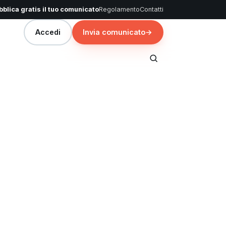
blica gratis il tuo comunicato
Regolamento
Contatti
Accedi
Invia comunicato
→