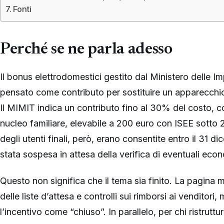
Fonti
Perché se ne parla adesso
Il bonus elettrodomestici gestito dal Ministero delle Im
pensato come contributo per sostituire un apparecchio
Il MIMIT indica un contributo fino al 30% del costo, 
nucleo familiare, elevabile a 200 euro con ISEE sott
degli utenti finali, però, erano consentite entro il 31 
stata sospesa in attesa della verifica di eventuali eco
Questo non significa che il tema sia finito. La pagina m
delle liste d’attesa e controlli sui rimborsi ai venditori, 
l’incentivo come “chiuso”. In parallelo, per chi ristruttu