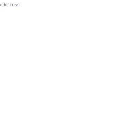
dotti reali.