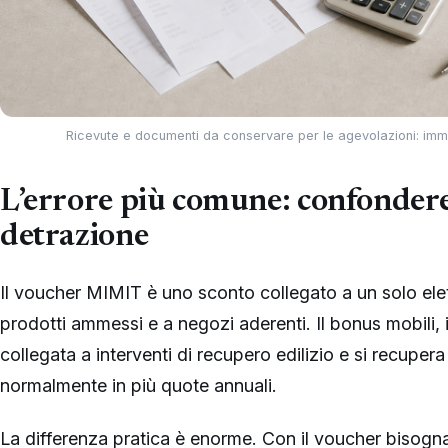
Ricevute e documenti da conservare per le agevolazioni: immag
L’errore più comune: confondere
detrazione
Il voucher MIMIT è uno sconto collegato a un solo ele
prodotti ammessi e a negozi aderenti. Il bonus mobili, 
collegata a interventi di recupero edilizio e si recupera 
normalmente in più quote annuali.
La differenza pratica è enorme. Con il voucher bisogna