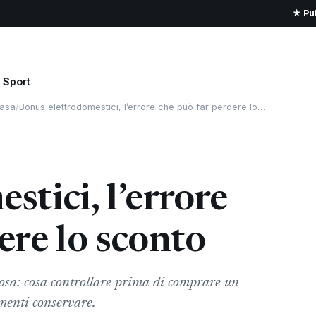
★ Pub
Sport
asa
/
Bonus elettrodomestici, l’errore che può far perdere lo…
tici, l’errore
ere lo sconto
cosa: cosa controllare prima di comprare un
menti conservare.