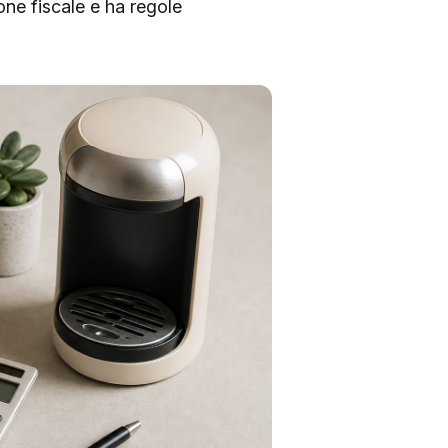
ne fiscale e ha regole