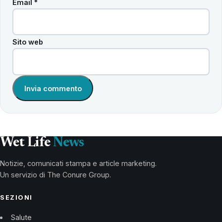
Email
*
Sito web
Wet Life
News
Notizie, comunicati stampa e article marketing.
Un servizio di The Conure Group.
SEZIONI
Salute