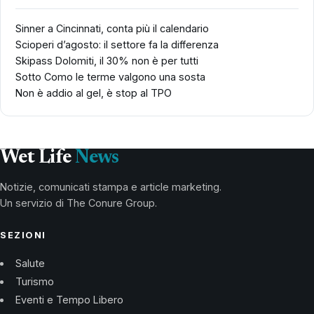
Sinner a Cincinnati, conta più il calendario
Scioperi d’agosto: il settore fa la differenza
Skipass Dolomiti, il 30% non è per tutti
Sotto Como le terme valgono una sosta
Non è addio al gel, è stop al TPO
Wet Life
News
Notizie, comunicati stampa e article marketing.
Un servizio di The Conure Group.
SEZIONI
Salute
Turismo
Eventi e Tempo Libero