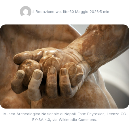
di
Redazione wet life
30 Maggio 2026
5 min
Museo Archeologico Nazionale di Napoli. Foto: Phyrexian, licenza CC
BY-SA 4.0, via Wikimedia Commons.