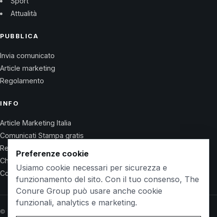
Sport
Attualità
PUBBLICA
Invia comunicato
Article marketing
Regolamento
INFO
Article Marketing Italia
Comunicati Stampa gratis
Regolamento
Preferenze cookie
Chi Siamo
Usiamo cookie necessari per sicurezza e
Contatti
funzionamento del sito. Con il tuo consenso, The
Conure Group può usare anche cookie
funzionali, analytics e marketing.
© 2026 Wet Life News · The Conure Group