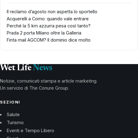
Il reclamo d’agosto non aspetta lo sportello
Acquerelli a Como: quando vale entrare
Perché la 5 km azzurra pesa così tanto?
Prada 2 porta Milano oltre la Galleria
Finta mail AGCOM? Il dominio dice molto
Wet Life
News
Notizie, comunicati stampa e article marketing.
Un servizio di The Conure Group.
SEZIONI
Salute
Turismo
Eventi e Tempo Libero