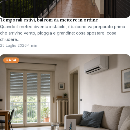
Temporali estivi, balconi da mettere in ordine
Quando il meteo diventa instabile, il balcone va preparato prima
che arrivino vento, pioggia e grandine: cosa spostare, cosa
chiudere…
25 Luglio 2026
4 min
CASA