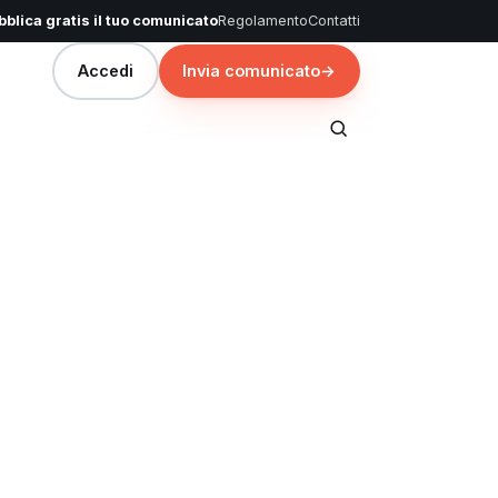
blica gratis il tuo comunicato
Regolamento
Contatti
Accedi
Invia comunicato
→