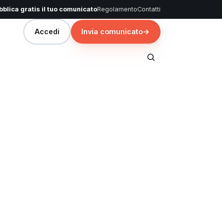
blica gratis il tuo comunicato
Regolamento
Contatti
Accedi
Invia comunicato
→