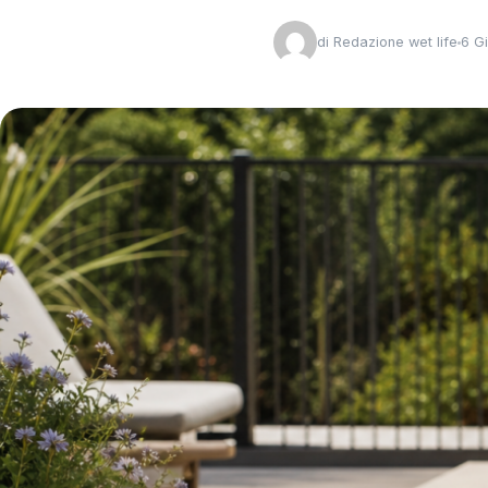
di
Redazione wet life
6 G