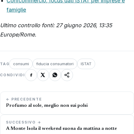
Confcommercio, focus dati ISTAT per imprese e
famiglie
Ultimo controllo fonti: 27 giugno 2026, 13:35
Europe/Rome.
consumi
fiducia consumatori
ISTAT
TAG
CONDIVIDI
Navigazione
← PRECEDENTE
articoli
Profumo al sole, meglio non sui polsi
SUCCESSIVO →
A Monte Isola il weekend suona da mattina a notte