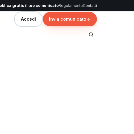
blica gratis il tuo comunicato
Regolamento
Contatti
Accedi
Invia comunicato
→