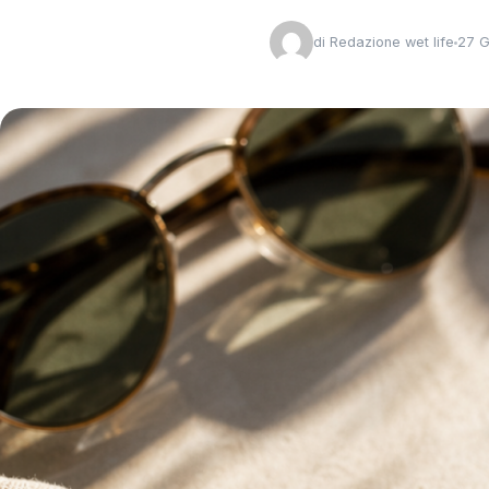
di
Redazione wet life
27 G