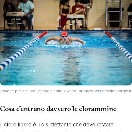
Vasche per il nuoto: immagine site-owned, archivio WetlifeVillaguardia.it.
Cosa c’entrano davvero le clorammine
Il cloro libero è il disinfettante che deve restare