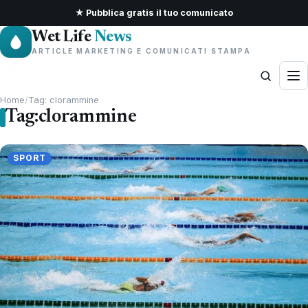
★ Pubblica gratis il tuo comunicato
Wet Life
News
ARTICLE MARKETING E COMUNICATI STAMPA
Home
/
Tag: clorammine
Tag:
clorammine
SPORT