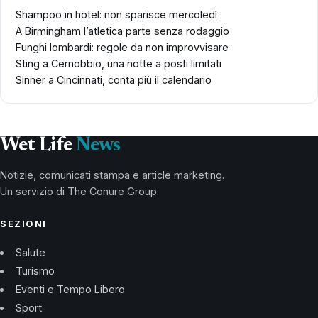
Shampoo in hotel: non sparisce mercoledì
A Birmingham l’atletica parte senza rodaggio
Funghi lombardi: regole da non improvvisare
Sting a Cernobbio, una notte a posti limitati
Sinner a Cincinnati, conta più il calendario
Wet Life
News
Notizie, comunicati stampa e article marketing.
Un servizio di The Conure Group.
SEZIONI
Salute
Turismo
Eventi e Tempo Libero
Sport