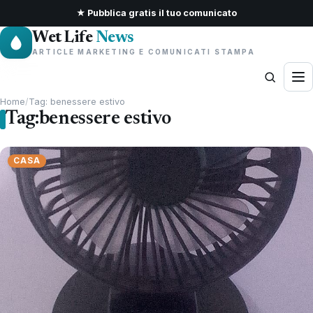
★ Pubblica gratis il tuo comunicato
Wet Life
News
ARTICLE MARKETING E COMUNICATI STAMPA
Home
/
Tag: benessere estivo
Tag:
benessere estivo
CASA