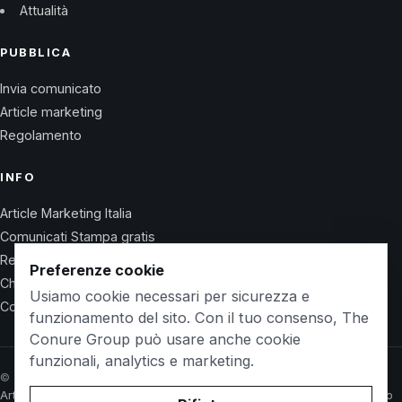
Attualità
PUBBLICA
Invia comunicato
Article marketing
Regolamento
INFO
Article Marketing Italia
Comunicati Stampa gratis
Regolamento
Preferenze cookie
Chi Siamo
Usiamo cookie necessari per sicurezza e
Contatti
funzionamento del sito. Con il tuo consenso, The
Conure Group può usare anche cookie
funzionali, analytics e marketing.
© 2026 Wet Life News · The Conure Group
Article Marketing Italia
Comunicati Stampa gratis
Regolamento
Chi Siamo