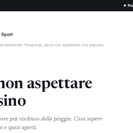
★ Pub
Sport
me
/
Ambiente
/
Temporali, dove non aspettare che passino
non aspettare
sino
ere più rischioso della pioggia. Cosa sapere
da e spazi aperti.