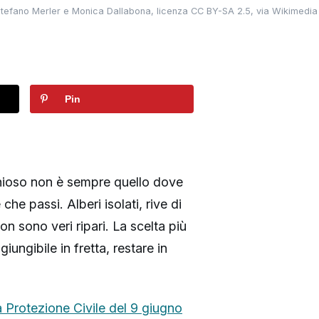
: Stefano Merler e Monica Dallabona, licenza CC BY-SA 2.5, via Wikimed
Pin
ischioso non è sempre quello dove
che passi. Alberi isolati, rive di
on sono veri ripari. La scelta più
iungibile in fretta, restare in
lla Protezione Civile del 9 giugno