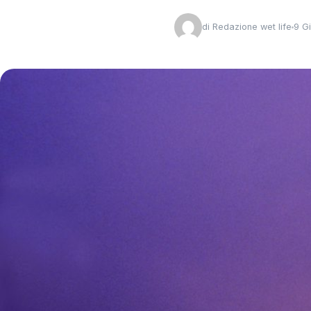
di
Redazione wet life
9 G