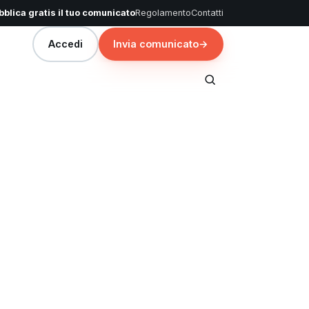
blica gratis il tuo comunicato
Regolamento
Contatti
Accedi
Invia comunicato
→