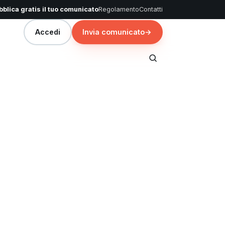
blica gratis il tuo comunicato
Regolamento
Contatti
Accedi
Invia comunicato
→