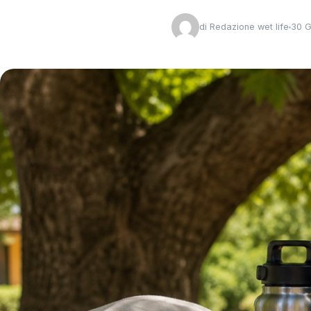
di
Redazione wet life
30 G