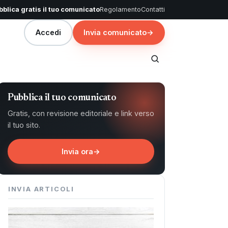
blica gratis il tuo comunicato
Regolamento
Contatti
Accedi
Invia comunicato
→
Pubblica il tuo comunicato
Gratis, con revisione editoriale e link verso
il tuo sito.
Invia ora
→
INVIA ARTICOLI