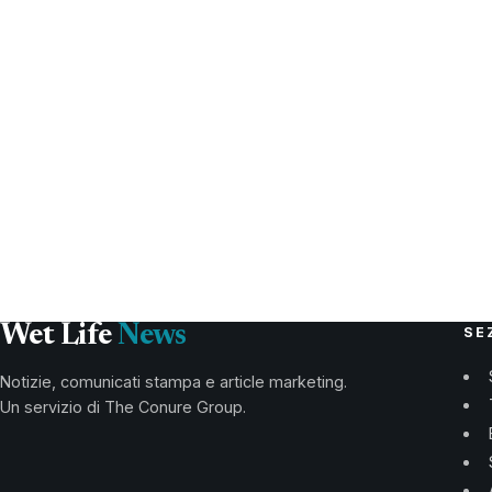
Wet Life
News
SE
Notizie, comunicati stampa e article marketing.
Un servizio di The Conure Group.