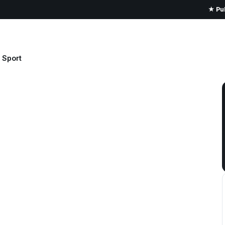
★ Pub
Sport