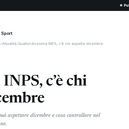
★ Pub
Sport
e
/
Attualità
/
Quattordicesima INPS, c’è chi aspetta dicembre
INPS, c’è chi
icembre
uò aspettare dicembre e cosa controllare nel
one.