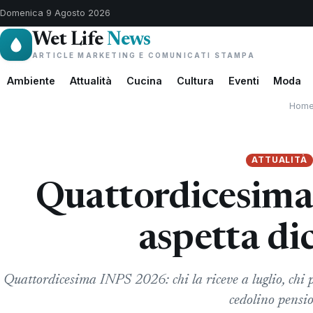
Domenica 9 Agosto 2026
Wet Life
News
ARTICLE MARKETING E COMUNICATI STAMPA
Ambiente
Attualità
Cucina
Cultura
Eventi
Moda
Hom
ATTUALITÀ
Quattordicesima 
aspetta d
Quattordicesima INPS 2026: chi la riceve a luglio, chi p
cedolino pensi