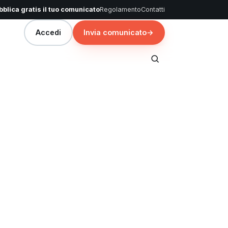
blica gratis il tuo comunicato
Regolamento
Contatti
Accedi
Invia comunicato
→