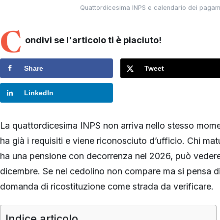
Quattordicesima INPS e calendario dei pagamen
C
ondivi se l'articolo ti è piaciuto!
Share
Tweet
LinkedIn
La quattordicesima INPS non arriva nello stesso momento
ha già i requisiti e viene riconosciuto d’ufficio. Chi ma
ha una pensione con decorrenza nel 2026, può vedere 
dicembre. Se nel cedolino non compare ma si pensa di a
domanda di ricostituzione come strada da verificare.
Indice articolo