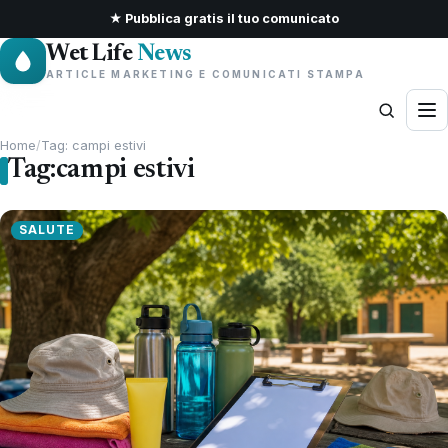
★ Pubblica gratis il tuo comunicato
Wet Life
News
ARTICLE MARKETING E COMUNICATI STAMPA
Home
/
Tag: campi estivi
Tag:
campi estivi
SALUTE