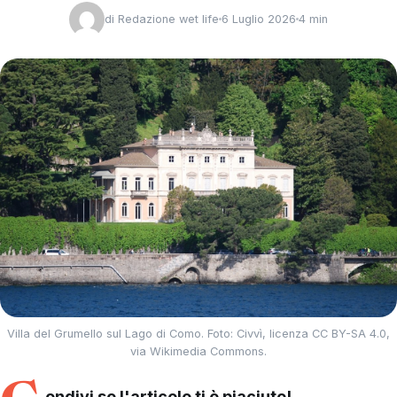
di
Redazione wet life
6 Luglio 2026
4 min
Villa del Grumello sul Lago di Como. Foto: Civvì, licenza CC BY-SA 4.0,
via Wikimedia Commons.
ondivi se l'articolo ti è piaciuto!