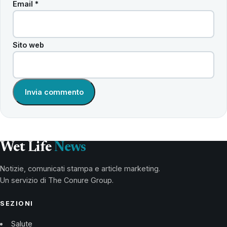
Email
*
Sito web
Wet Life
News
Notizie, comunicati stampa e article marketing.
Un servizio di The Conure Group.
SEZIONI
Salute