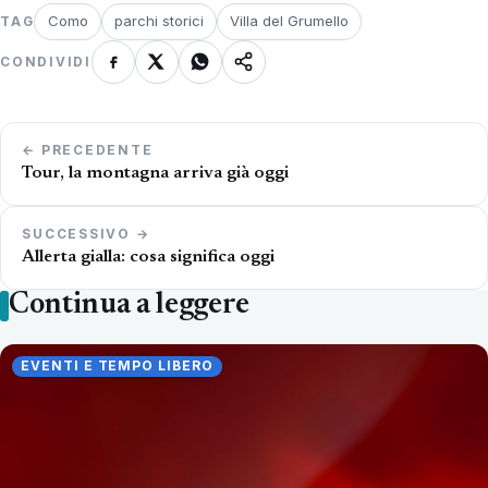
Como
parchi storici
Villa del Grumello
TAG
CONDIVIDI
Navigazione
← PRECEDENTE
articoli
Tour, la montagna arriva già oggi
SUCCESSIVO →
Allerta gialla: cosa significa oggi
Continua a leggere
EVENTI E TEMPO LIBERO