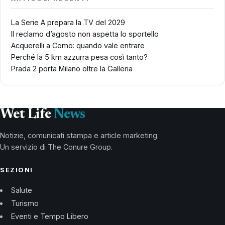
La Serie A prepara la TV del 2029
Il reclamo d’agosto non aspetta lo sportello
Acquerelli a Como: quando vale entrare
Perché la 5 km azzurra pesa così tanto?
Prada 2 porta Milano oltre la Galleria
Wet Life
News
Notizie, comunicati stampa e article marketing.
Un servizio di The Conure Group.
SEZIONI
Salute
Turismo
Eventi e Tempo Libero