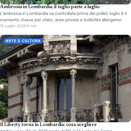
Ambrosia in Lombardia, il taglio parte a luglio
L’ambrosia in Lombardia va controllata prima dei pollini: luglio è il
momento chiave per sfalci, aree private e bollettini allergenici.
15 Luglio 2026
5 min
ARTE E CULTURA
Il Liberty torna in Lombardia: cosa scegliere