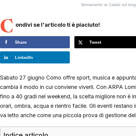
Monumento ai Caduti sul lun
C
ondivi se l'articolo ti è piaciuto!
Share
Tweet
LinkedIn
Sabato 27 giugno Como offre sport, musica e appuntame
cambia il modo in cui conviene viverli. Con ARPA Lom
fino a 40 gradi nel weekend, la scelta migliore non è i
orari, ombra, acqua e rientro facile. Gli eventi restano
va letto anche come una piccola prova di gestione del
Indice articolo