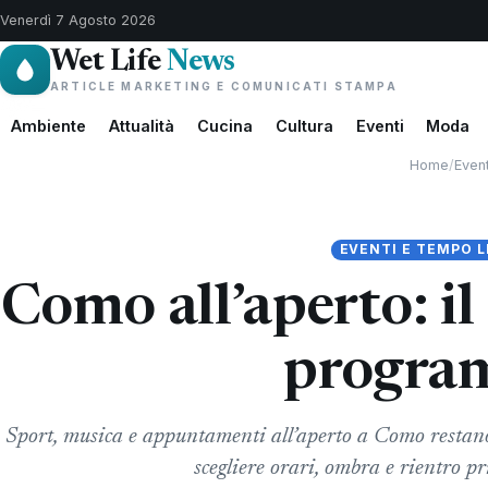
Venerdì 7 Agosto 2026
Wet Life
News
ARTICLE MARKETING E COMUNICATI STAMPA
Ambiente
Attualità
Cucina
Cultura
Eventi
Moda
Home
/
Even
EVENTI E TEMPO L
Como all’aperto: il
progra
Sport, musica e appuntamenti all’aperto a Como restano 
scegliere orari, ombra e rientro pr