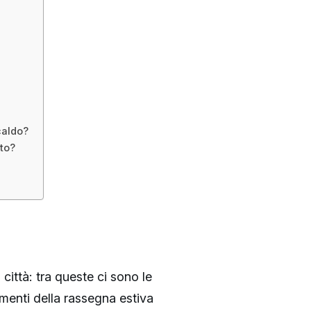
caldo?
rto?
ittà: tra queste ci sono le
menti della rassegna estiva