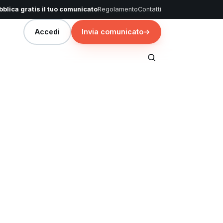
blica gratis il tuo comunicato
Regolamento
Contatti
Accedi
Invia comunicato
→