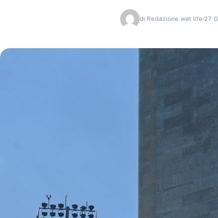
di
Redazione wet life
27 G