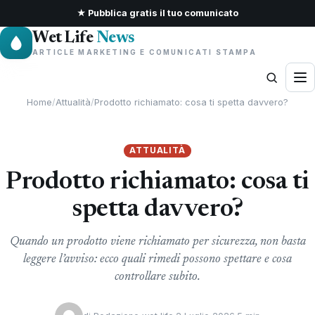
★ Pubblica gratis il tuo comunicato
Wet Life
News
ARTICLE MARKETING E COMUNICATI STAMPA
Home
/
Attualità
/
Prodotto richiamato: cosa ti spetta davvero?
ATTUALITÀ
Prodotto richiamato: cosa ti
spetta davvero?
Quando un prodotto viene richiamato per sicurezza, non basta
leggere l’avviso: ecco quali rimedi possono spettare e cosa
controllare subito.