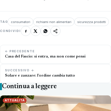
consumatori
richiami non alimentari
sicurezza prodotti
TAG
CONDIVIDI
Navigazione
← PRECEDENTE
articoli
Casa del Fascio: si entra, ma non come pensi
SUCCESSIVO →
Solare e zanzare: l’ordine cambia tutto
Continua a leggere
ATTUALITÀ