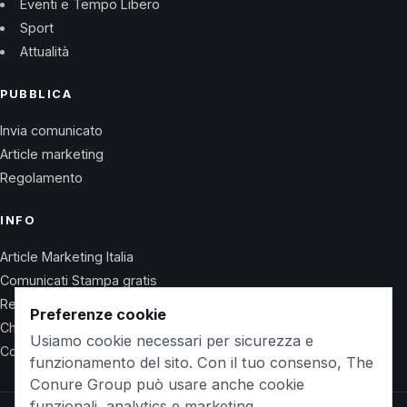
Eventi e Tempo Libero
Sport
Attualità
PUBBLICA
Invia comunicato
Article marketing
Regolamento
INFO
Article Marketing Italia
Comunicati Stampa gratis
Regolamento
Preferenze cookie
Chi Siamo
Usiamo cookie necessari per sicurezza e
Contatti
funzionamento del sito. Con il tuo consenso, The
Conure Group può usare anche cookie
funzionali, analytics e marketing.