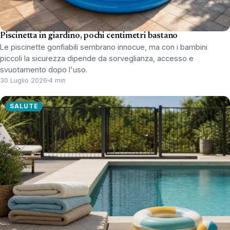
Piscinetta in giardino, pochi centimetri bastano
Le piscinette gonfiabili sembrano innocue, ma con i bambini
piccoli la sicurezza dipende da sorveglianza, accesso e
svuotamento dopo l'uso.
30 Luglio 2026
4 min
SALUTE