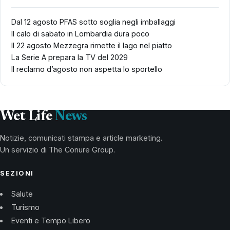
Dal 12 agosto PFAS sotto soglia negli imballaggi
Il calo di sabato in Lombardia dura poco
Il 22 agosto Mezzegra rimette il lago nel piatto
La Serie A prepara la TV del 2029
Il reclamo d’agosto non aspetta lo sportello
Wet Life
News
Notizie, comunicati stampa e article marketing.
Un servizio di The Conure Group.
SEZIONI
Salute
Turismo
Eventi e Tempo Libero