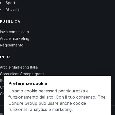
Sport
Attualità
PUBBLICA
Invia comunicato
Article marketing
Regolamento
INFO
Article Marketing Italia
Comunicati Stampa gratis
Regolamento
Preferenze cookie
Chi Siamo
Usiamo cookie necessari per sicurezza e
Contatti
funzionamento del sito. Con il tuo consenso, The
Conure Group può usare anche cookie
funzionali, analytics e marketing.
© 2026 Wet Life News · The Conure Group