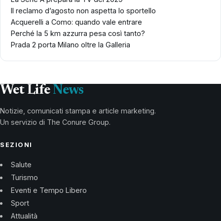
Il reclamo d’agosto non aspetta lo sportello
Acquerelli a Como: quando vale entrare
Perché la 5 km azzurra pesa così tanto?
Prada 2 porta Milano oltre la Galleria
Wet Life
News
Notizie, comunicati stampa e article marketing.
Un servizio di The Conure Group.
SEZIONI
Salute
Turismo
Eventi e Tempo Libero
Sport
Attualità