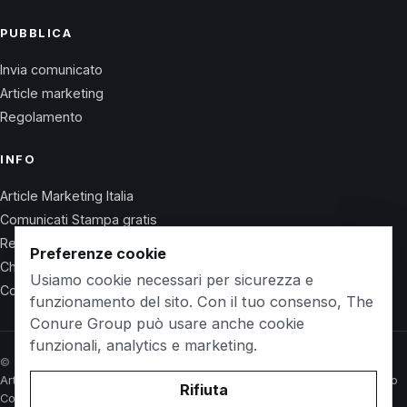
PUBBLICA
Invia comunicato
Article marketing
Regolamento
INFO
Article Marketing Italia
Comunicati Stampa gratis
Regolamento
Preferenze cookie
Chi Siamo
Usiamo cookie necessari per sicurezza e
Contatti
funzionamento del sito. Con il tuo consenso, The
Conure Group può usare anche cookie
funzionali, analytics e marketing.
© 2026 Wet Life News · The Conure Group
Article Marketing Italia
Comunicati Stampa gratis
Regolamento
Chi Siamo
Rifiuta
Contatti