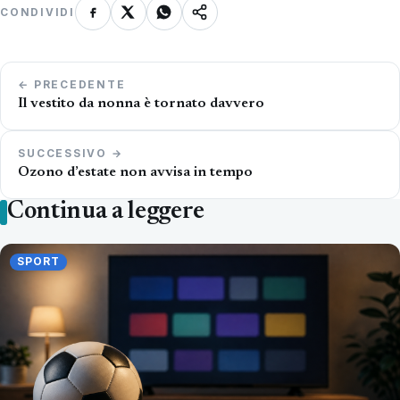
CONDIVIDI
Navigazione
← PRECEDENTE
articoli
Il vestito da nonna è tornato davvero
SUCCESSIVO →
Ozono d’estate non avvisa in tempo
Continua a leggere
SPORT