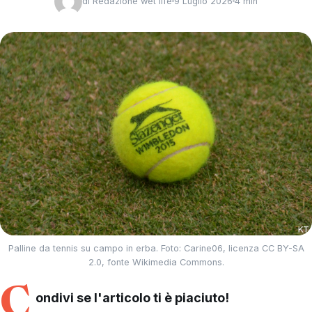
di
Redazione wet life
9 Luglio 2026
4 min
Palline da tennis su campo in erba. Foto: Carine06, licenza CC BY-SA
2.0, fonte Wikimedia Commons.
C
ondivi se l'articolo ti è piaciuto!