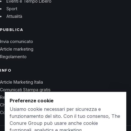
Eventi e Tempo Libero
Sport
Attualità
PUBBLICA
Invia comunicato
Article marketing
Regolamento
INFO
Article Marketing Italia
Comunicati Stampa gratis
Regolamento
Preferenze cookie
Chi Siamo
Usiamo cookie necessari per sicurezza e
Contatti
funzionamento del sito. Con il tuo consenso, The
Conure Group può usare anche cookie
funzionali, analytics e marketing.