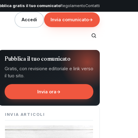
blica gratis il tuo comunicato
Regolamento
Contatti
Accedi
Invia comunicato
→
Pubblica il tuo comunicato
Gratis, con revisione editoriale e link verso
il tuo sito.
Invia ora
→
INVIA ARTICOLI