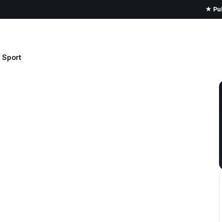
★ Pub
Sport