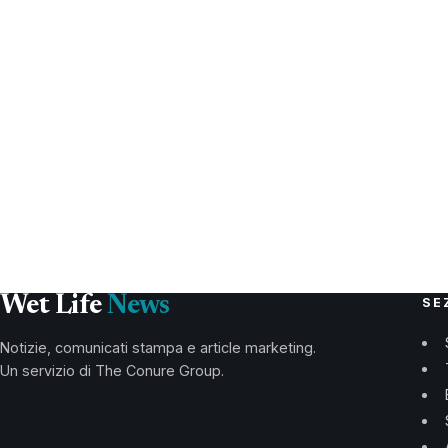
Wet Life
News
SE
Notizie, comunicati stampa e article marketing.
Un servizio di The Conure Group.