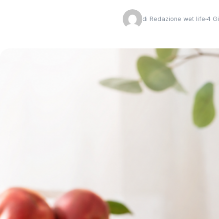
di
Redazione wet life
4 G