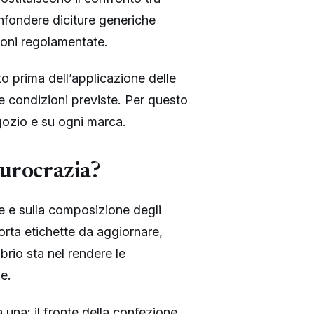
onfondere diciture generiche
ioni regolamentate.
o prima dell’applicazione delle
le condizioni previste. Per questo
gozio e su ogni marca.
burocrazia?
ne e sulla composizione degli
orta etichette da aggiornare,
ibrio sta nel rendere le
e.
 una: il fronte della confezione