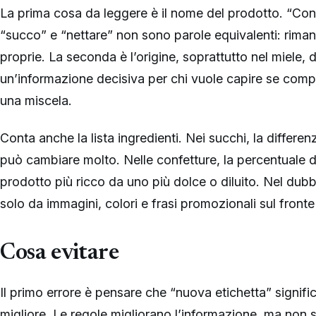
La prima cosa da leggere è il nome del prodotto. “Confe
“succo” e “nettare” non sono parole equivalenti: rima
proprie. La seconda è l’origine, soprattutto nel miele
un’informazione decisiva per chi vuole capire se comp
una miscela.
Conta anche la lista ingredienti. Nei succhi, la differe
può cambiare molto. Nelle confetture, la percentuale di
prodotto più ricco da uno più dolce o diluito. Nel dubbi
solo da immagini, colori e frasi promozionali sul fronte
Cosa evitare
Il primo errore è pensare che “nuova etichetta” signi
migliore. Le regole migliorano l’informazione, ma non s