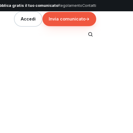
blica gratis il tuo comunicato
Regolamento
Contatti
Accedi
Invia comunicato
→