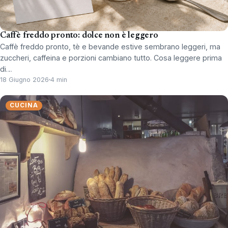
Caffè freddo pronto: dolce non è leggero
Caffè freddo pronto, tè e bevande estive sembrano leggeri, ma
zuccheri, caffeina e porzioni cambiano tutto. Cosa leggere prima
di…
18 Giugno 2026
4 min
CUCINA