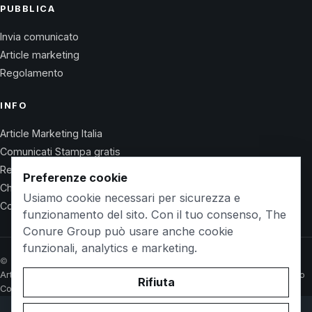
PUBBLICA
Invia comunicato
Article marketing
Regolamento
INFO
Article Marketing Italia
Comunicati Stampa gratis
Regolamento
Preferenze cookie
Chi Siamo
Usiamo cookie necessari per sicurezza e
Contatti
funzionamento del sito. Con il tuo consenso, The
Conure Group può usare anche cookie
funzionali, analytics e marketing.
© 2026 Wet Life News · The Conure Group
Article Marketing Italia
Comunicati Stampa gratis
Regolamento
Chi Siamo
Rifiuta
Contatti