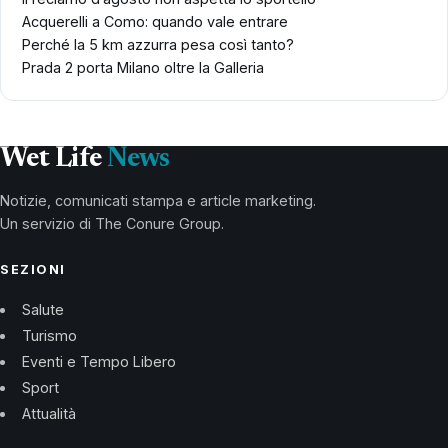
Acquerelli a Como: quando vale entrare
Perché la 5 km azzurra pesa così tanto?
Prada 2 porta Milano oltre la Galleria
Wet Life
News
Notizie, comunicati stampa e article marketing.
Un servizio di The Conure Group.
SEZIONI
Salute
Turismo
Eventi e Tempo Libero
Sport
Attualità