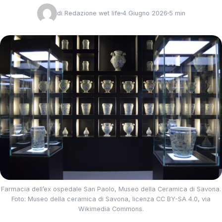
di
Redazione wet life
4 Giugno 2026
5 min
Farmacia dell’ex ospedale San Paolo, Museo della Ceramica di Savona.
Foto: Museo della ceramica di Savona, licenza CC BY-SA 4.0, via
Wikimedia Commons.