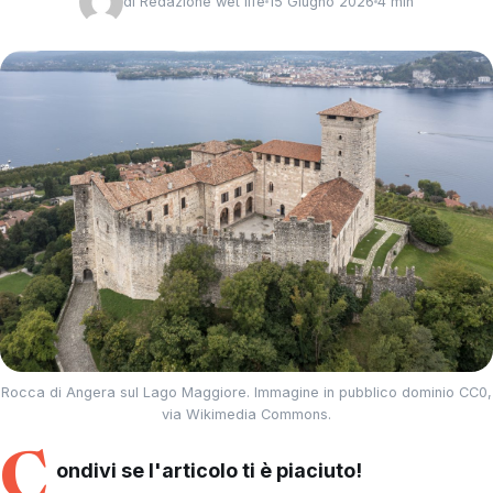
di
Redazione wet life
15 Giugno 2026
4 min
Rocca di Angera sul Lago Maggiore. Immagine in pubblico dominio CC0,
via Wikimedia Commons.
C
ondivi se l'articolo ti è piaciuto!