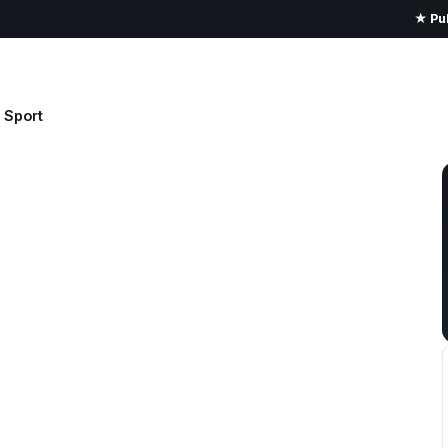
★ Pub
Sport