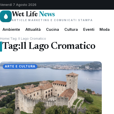
Venerdì 7 Agosto 2026
Wet Life
News
ARTICLE MARKETING E COMUNICATI STAMPA
Ambiente
Attualità
Cucina
Cultura
Eventi
Moda
Home
/
Tag: Il Lago Cromatico
Tag:
Il Lago Cromatico
ARTE E CULTURA