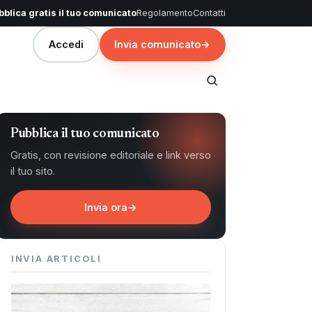
blica gratis il tuo comunicato
Regolamento
Contatti
Accedi
Invia comunicato
→
Pubblica il tuo comunicato
Gratis, con revisione editoriale e link verso
il tuo sito.
Invia ora
→
INVIA ARTICOLI