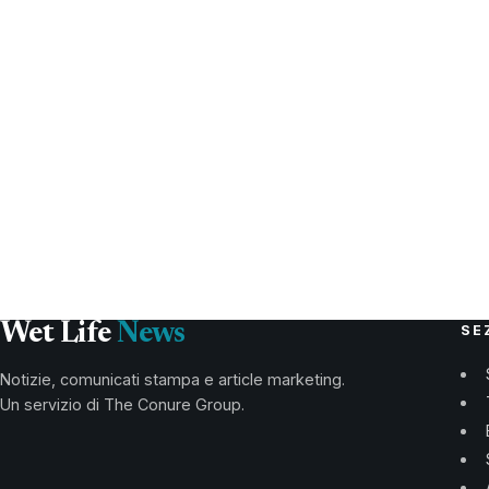
Wet Life
News
SE
Notizie, comunicati stampa e article marketing.
Un servizio di The Conure Group.