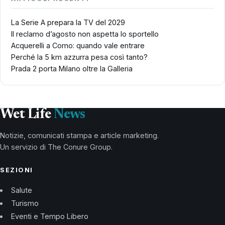
La Serie A prepara la TV del 2029
Il reclamo d’agosto non aspetta lo sportello
Acquerelli a Como: quando vale entrare
Perché la 5 km azzurra pesa così tanto?
Prada 2 porta Milano oltre la Galleria
Wet Life
News
Notizie, comunicati stampa e article marketing.
Un servizio di The Conure Group.
SEZIONI
Salute
Turismo
Eventi e Tempo Libero