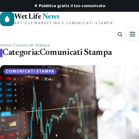
★ Pubblica gratis il tuo comunicato
Wet Life
News
ARTICLE MARKETING E COMUNICATI STAMPA
Home
/
Comunicati Stampa
Categoria:
Comunicati Stampa
COMUNICATI STAMPA