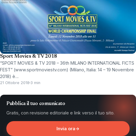
Sport Movies & TV 2018
“SPORT MOVIES & TV 2018 – 36th MILANO INTERNATIONAL FICTS
FEST” (www.sportmoviestv.com) (Milano, Italia: 14 – 19 Novembre
2018) è…
21 Ottobre 2018
3 min
Pubblica il tuo comunicato
Gratis, con revisione editoriale e link verso il tuo sito.
Invia ora
→