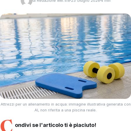
di
Redazione wet life
23 Giugno 2026
4 min
Attrezzi per un allenamento in acqua: immagine illustrativa generata con
AI, non riferita a una piscina reale.
C
ondivi se l'articolo ti è piaciuto!