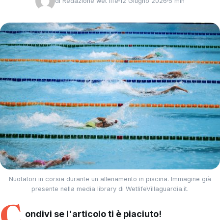
di
Redazione wet life
12 Giugno 2026
5 min
Nuotatori in corsia durante un allenamento in piscina. Immagine già
presente nella media library di WetlifeVillaguardia.it.
C
ondivi se l'articolo ti è piaciuto!