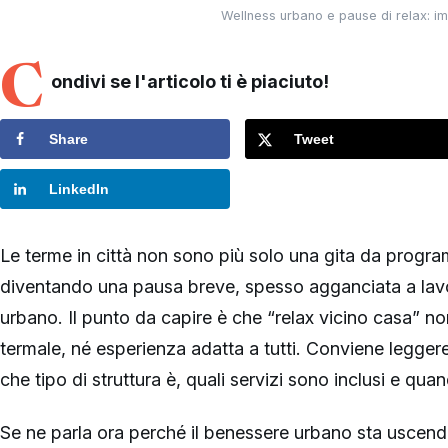
Wellness urbano e pause di relax: imm
C
ondivi se l'articolo ti è piaciuto!
Share
Tweet
LinkedIn
Le terme in città non sono più solo una gita da progr
diventando una pausa breve, spesso agganciata a la
urbano. Il punto da capire è che “relax vicino casa” n
termale, né esperienza adatta a tutti. Conviene legger
che tipo di struttura è, quali servizi sono inclusi e qu
Se ne parla ora perché il benessere urbano sta uscendo