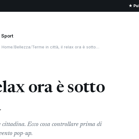
★ Pub
Sport
Home
/
Bellezza
/
Terme in città, il relax ora è sotto…
elax ora è sotto
a
 cittadina. Ecco cosa controllare prima di
vento pop-up.