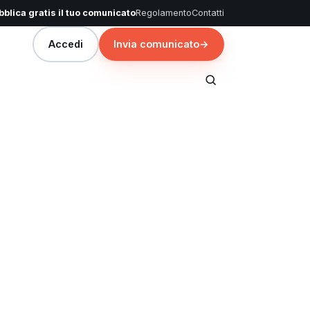
blica gratis il tuo comunicato
Regolamento
Contatti
Accedi
Invia comunicato
→