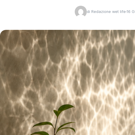
di
Redazione wet life
16 G