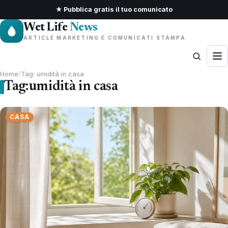
★ Pubblica gratis il tuo comunicato
Wet Life
News
ARTICLE MARKETING E COMUNICATI STAMPA
Home
/
Tag: umidità in casa
Tag:
umidità in casa
CASA