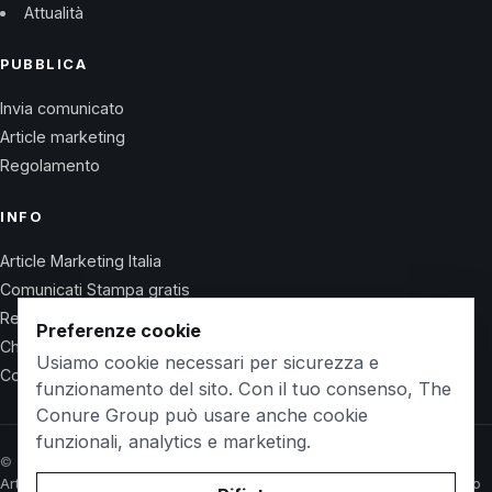
Attualità
PUBBLICA
Invia comunicato
Article marketing
Regolamento
INFO
Article Marketing Italia
Comunicati Stampa gratis
Regolamento
Preferenze cookie
Chi Siamo
Usiamo cookie necessari per sicurezza e
Contatti
funzionamento del sito. Con il tuo consenso, The
Conure Group può usare anche cookie
funzionali, analytics e marketing.
© 2026 Wet Life News · The Conure Group
Article Marketing Italia
Comunicati Stampa gratis
Regolamento
Chi Siamo