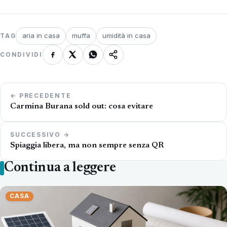
aria in casa
muffa
umidità in casa
TAG
CONDIVIDI
Navigazione
← PRECEDENTE
articoli
Carmina Burana sold out: cosa evitare
SUCCESSIVO →
Spiaggia libera, ma non sempre senza QR
Continua a leggere
CASA