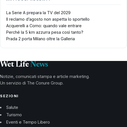
La Serie A prepara la TV del 2029
Il reclamo d’agosto non aspetta lo sportello
Acquerelli a Como: quando vale entrare
Perché la 5 km azzurra pesa così tanto?
Prada 2 porta Milano oltre la Galleria
Wet Life
News
Notizie, comunicati stampa e article marketing.
Un servizio di The Conure Group.
SEZIONI
Salute
Turismo
Eventi e Tempo Libero