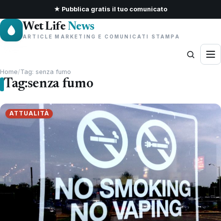
★ Pubblica gratis il tuo comunicato
Wet Life
News
ARTICLE MARKETING E COMUNICATI STAMPA
Home
/
Tag: senza fumo
Tag:
senza fumo
ATTUALITÀ