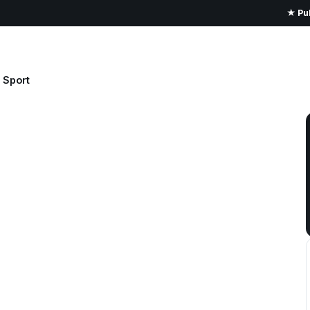
★ Pub
Sport