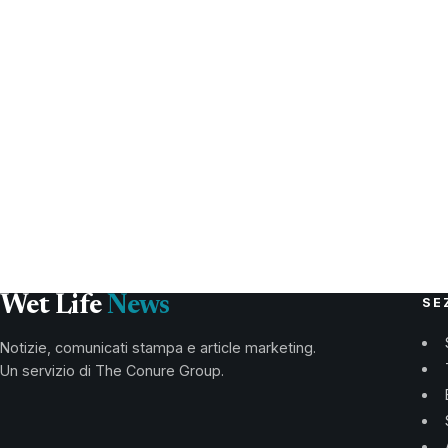
Wet Life
News
SE
Notizie, comunicati stampa e article marketing.
Un servizio di The Conure Group.