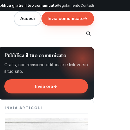
blica gratis il tuo comunicato
Regolamento
Contatti
Accedi
Invia comunicato
→
Pubblica il tuo comunicato
Gratis, con revisione editoriale e link verso
il tuo sito.
Invia ora
→
INVIA ARTICOLI