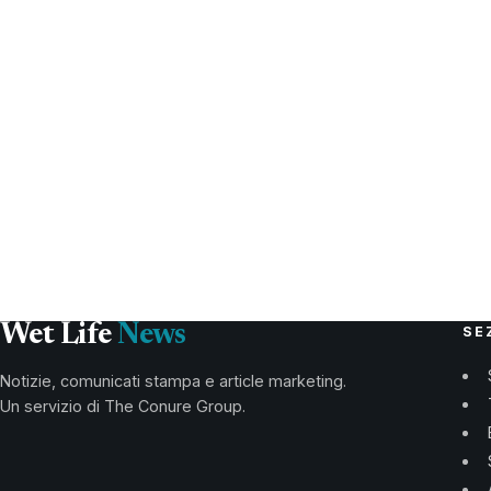
Wet Life
News
SE
Notizie, comunicati stampa e article marketing.
Un servizio di The Conure Group.