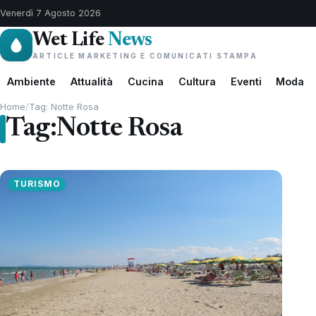
Venerdì 7 Agosto 2026
Wet Life
News
ARTICLE MARKETING E COMUNICATI STAMPA
Ambiente
Attualità
Cucina
Cultura
Eventi
Moda
Home
/
Tag: Notte Rosa
Tag:
Notte Rosa
TURISMO