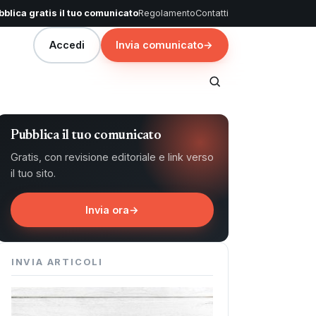
blica gratis il tuo comunicato
Regolamento
Contatti
Accedi
Invia comunicato
→
Pubblica il tuo comunicato
Gratis, con revisione editoriale e link verso
il tuo sito.
Invia ora
→
INVIA ARTICOLI