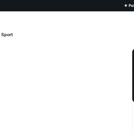
★ Pub
Sport