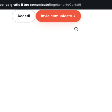
blica gratis il tuo comunicato
Regolamento
Contatti
Accedi
Invia comunicato
→