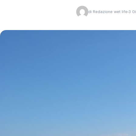
di
Redazione wet life
3 G