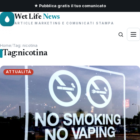
★ Pubblica gratis il tuo comunicato
Wet Life
News
ARTICLE MARKETING E COMUNICATI STAMPA
Home
/
Tag: nicotina
Tag:
nicotina
ATTUALITÀ