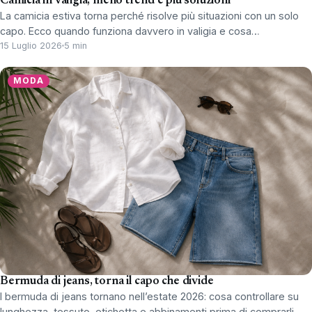
Camicia in valigia, meno trend e più soluzioni
La camicia estiva torna perché risolve più situazioni con un solo
capo. Ecco quando funziona davvero in valigia e cosa…
15 Luglio 2026
5 min
MODA
Bermuda di jeans, torna il capo che divide
I bermuda di jeans tornano nell’estate 2026: cosa controllare su
lunghezza, tessuto, etichetta e abbinamenti prima di comprarli.