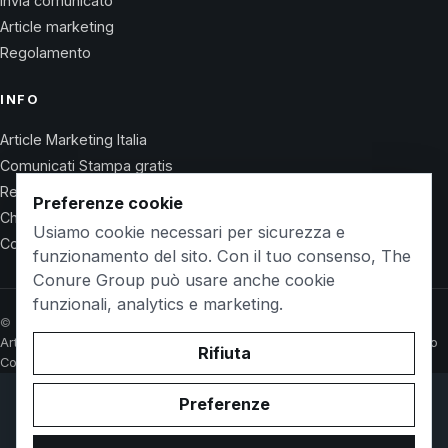
Invia comunicato
Article marketing
Regolamento
INFO
Article Marketing Italia
Comunicati Stampa gratis
Regolamento
Preferenze cookie
Chi Siamo
Usiamo cookie necessari per sicurezza e
Contatti
funzionamento del sito. Con il tuo consenso, The
Conure Group può usare anche cookie
funzionali, analytics e marketing.
© 2026 Wet Life News · The Conure Group
Article Marketing Italia
Comunicati Stampa gratis
Regolamento
Chi Siamo
Rifiuta
Contatti
Preferenze
© 2026 WetlifeVillaguardia.it. Owned and operated by
The
Conure Group
.