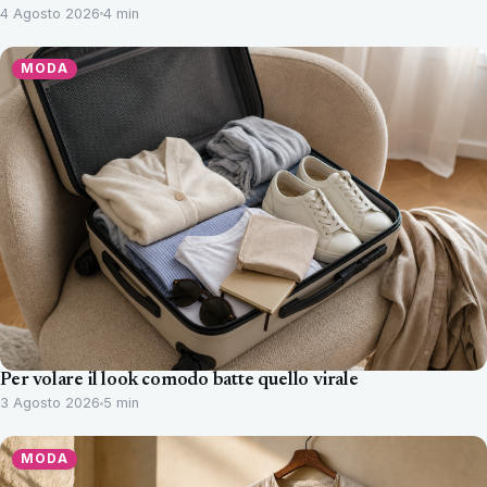
4 Agosto 2026
4 min
MODA
Per volare il look comodo batte quello virale
3 Agosto 2026
5 min
MODA