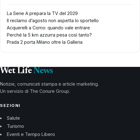
La Serie A prepara la TV del 2029
Il reclamo d’agosto non aspetta lo sportello
Acquerelli a Como: quando vale entrare
Perché la 5 km azzurra pesa così tanto?
Prada 2 porta Milano oltre la Galleria
Wet Life
News
Notizie, comunicati stampa e article marketing.
Un servizio di The Conure Group.
SEZIONI
Salute
Turismo
Eventi e Tempo Libero