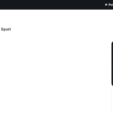
★ Pub
Sport