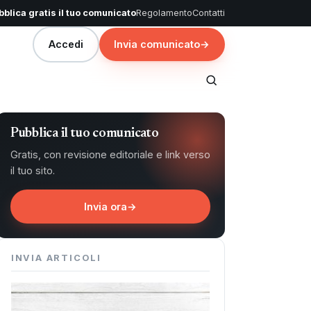
blica gratis il tuo comunicato
Regolamento
Contatti
Accedi
Invia comunicato
→
Pubblica il tuo comunicato
Gratis, con revisione editoriale e link verso
il tuo sito.
Invia ora
→
INVIA ARTICOLI