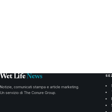
Wet Life
News
SE
Notizie, comunicati stampa e article marketing.
Un servizio di The Conure Group.